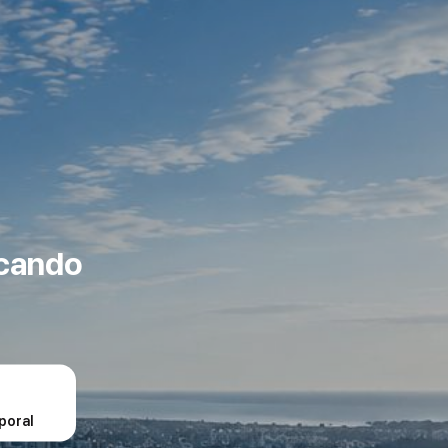
scando
poral